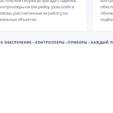
астольной сборки до фасада стадиона.
контр
онтроллеры на DIN-рейку, узлы eDMX и
обесп
люзы, рассчитанные на работу на
обнов
еальных объектах.
подби
Е ОБЕСПЕЧЕНИЕ
→
КОНТРОЛЛЕРЫ
→
ПРИБОРЫ
→
КАЖДЫЙ П