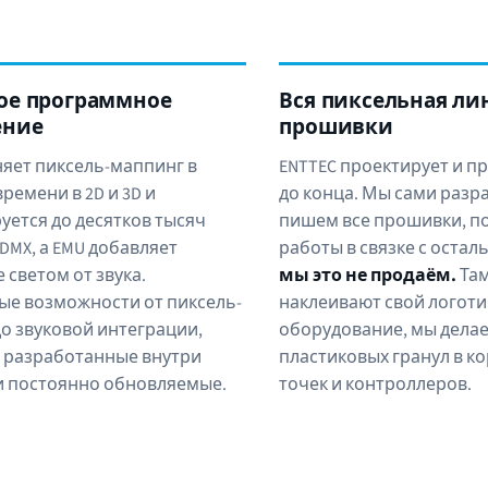
ое программное
Вся пиксельная ли
ение
прошивки
яет пиксель-маппинг в
ENTTEC проектирует и п
ремени в 2D и 3D и
до конца. Мы сами разр
ется до десятков тысяч
пишем все прошивки, по
DMX, а EMU добавляет
работы в связке с оста
 светом от звука.
мы это не продаём.
Там
ые возможности от пиксель-
наклеивают свой логотип
о звуковой интеграции,
оборудование, мы делаем
 разработанные внутри
пластиковых гранул в к
и постоянно обновляемые.
точек и контроллеров.