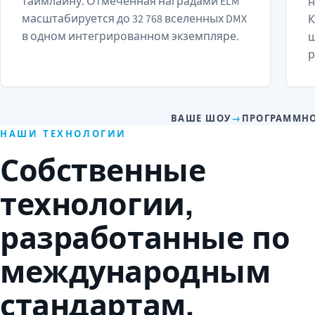
таймлайну. Отмеченная наградами ELM
н
масштабируется до 32 768 вселенных DMX
К
в одном интегрированном экземпляре.
ш
р
ВАШЕ ШОУ
→
ПРОГРАММНО
НАШИ ТЕХНОЛОГИИ
Собственные
технологии,
разработанные по
международным
стандартам.