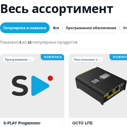
Весь ассортимент
Популярное и новинки
Все
Программное обеспечение
У
Показано
5
из
10
популярных продуктов
НОВИНКА
НОВИН
Программное обеспечение
Пиксельные контроллеры
S-PLAY Programmer
OCTO LITE