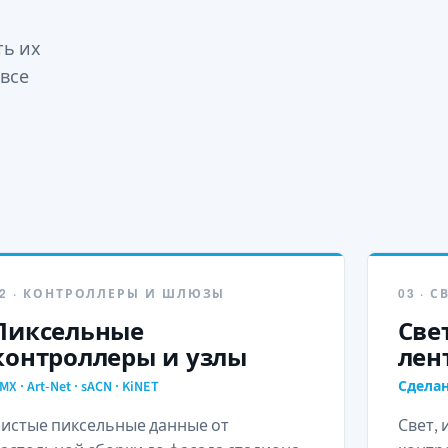
ть их
 все
02 · КОНТРОЛЛЕРЫ И ШЛЮЗЫ
03 · 
Пиксельные
Све
контроллеры и узлы
лен
MX · Art-Net · sACN · KiNET
Сделан
истые пиксельные данные от
Свет,