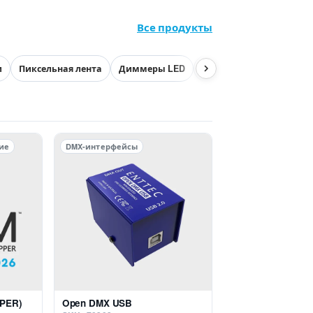
Все продукты
и
Пиксельная лента
Диммеры LED
DMX по Ethernet
DMX-
ие
DMX-интерфейсы
PER)
Open DMX USB