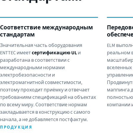
Соответствие международным
Передов
стандартам
обеспеч
Значительная часть оборудования
ELM выполн
ENTTEC имеет
сертификацию UL
и
реальном в
разработана в соответствии с
масштабиру
международными нормами
вселенных 
электробезопасности и
управление
электромагнитной совместимости,
Продвинут
поэтому проходит приёмку и отвечает
маппинга д
требованиям спецификаций на объектах
полностью
по всему миру. Соответствие нормам
компании 
закладывается в конструкцию с самого
начала, а не добавляется постфактум.
ПРОДУКЦИЯ