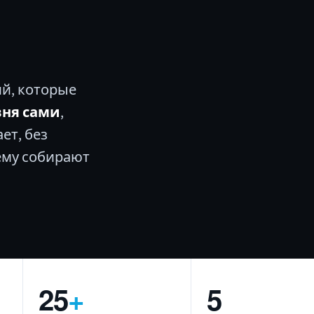
ий, которые
вня сами
,
ет, без
ему собирают
25
+
5