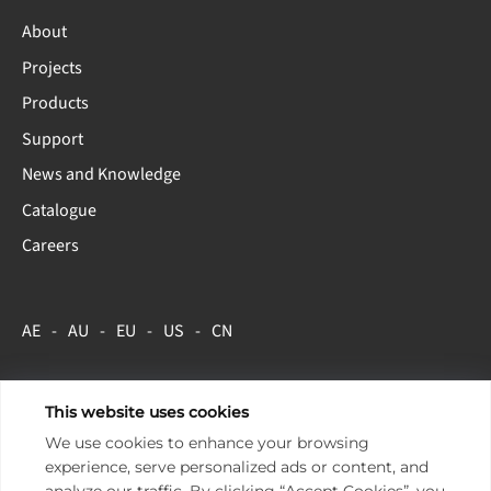
About
Projects
Products
Support
News and Knowledge
Catalogue
Careers
AE
AU
EU
US
CN
This website uses cookies
Copyright 2026 ENTTEC.
Terms & Conditions
We use cookies to enhance your browsing
Store Policy
experience, serve personalized ads or content, and
Privacy Policy