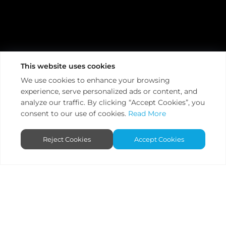
This website uses cookies
/
/
Главная
Products
LED Dimmers
We use cookies to enhance your browsing
experience, serve personalized ads or content, and
LED Dimmers
analyze our traffic. By clicking “Accept Cookies”, you
consent to our use of cookies.
Read More
Откройте для себя максимальный контроль и
безупречную регулировку яркости с помощью
светодиодных диммеров ENTTEC, разработанных для
Reject Cookies
Accept Cookies
обеспечения яркости и эффективности.
ПРОДУКТЫ
СВЯЗАТЬСЯ С ЭКСПЕРТОМ